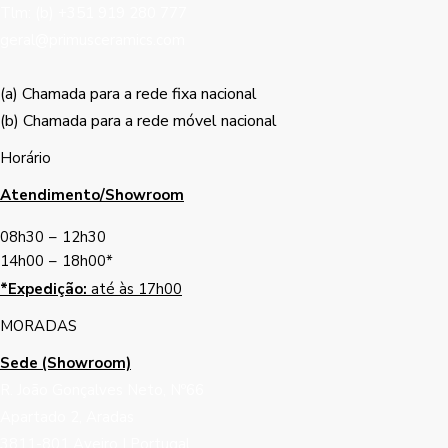
Tlm: (b) +351 919 280 777
geral@primusceramics.com
(a) Chamada para a rede fixa nacional
(b) Chamada para a rede móvel nacional
Horário
Atendimento/Showroom
08h30
–
12h30
14h00
–
18h00*
*Expedição:
até às 17h00
MORADAS
Sede (Showroom)
R. João Gonçalves Neto, Nº66
Apartado 2, Aradas
3811-801 Aveiro | Portugal