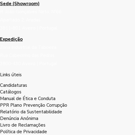
Sede (Showroom)
R. João Gonçalves Neto, Nº66
Apartado 2, Aradas
3811-801 Aveiro | Portugal
Expedição
Zona Industrial da Taboeira,
Rua Cabecinho das Pedras
3800-430 Aveiro | Portugal
Links úteis
Candidaturas
Catálogos
Manual de Ética e Conduta
PPR Plano Prevenção Corrupção
Relatório da Sustentabilidade
Denúncia Anónima
Livro de Reclamações
Política de Privacidade