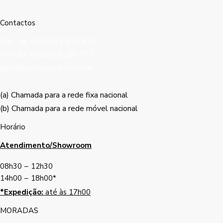
Contactos
Tel: (a) +351 234 400 500
Tlm: (b) +351 919 280 777
geral@primusceramics.com
(a) Chamada para a rede fixa nacional
(b) Chamada para a rede móvel nacional
Horário
Atendimento/Showroom
08h30
–
12h30
14h00
–
18h00*
*Expedição:
até às 17h00
MORADAS